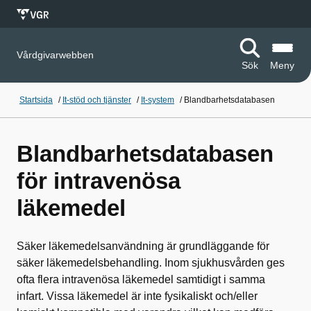
Vårdgivarwebben
Sök
Meny
Startsida
/
It-stöd och tjänster
/
It-system
/
Blandbarhetsdatabasen
Blandbarhetsdatabasen
för intravenösa
läkemedel
Säker läkemedelsanvändning är grundläggande för
säker läkemedelsbehandling. Inom sjukhusvården ges
ofta flera intravenösa läkemedel samtidigt i samma
infart. Vissa läkemedel är inte fysikaliskt och/eller