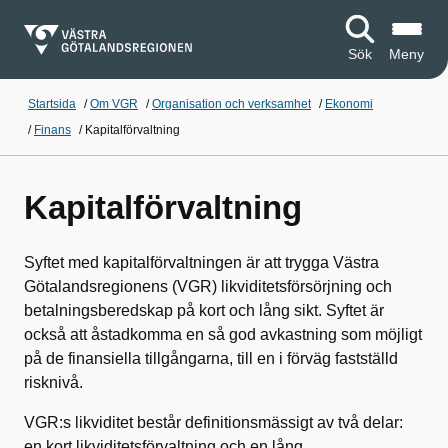
Sök
Meny
Startsida
/
Om VGR
/
Organisation och verksamhet
/
Ekonomi
/
Finans
/
Kapitalförvaltning
Kapitalförvaltning
Syftet med kapitalförvaltningen är att trygga Västra
Götalandsregionens (VGR) likviditetsförsörjning och
betalningsberedskap på kort och lång sikt. Syftet är
också att åstadkomma en så god avkastning som möjligt
på de finansiella tillgångarna, till en i förväg fastställd
risknivå.
VGR:s likviditet består definitionsmässigt av två delar:
en kort likviditetsförvaltning och en lång