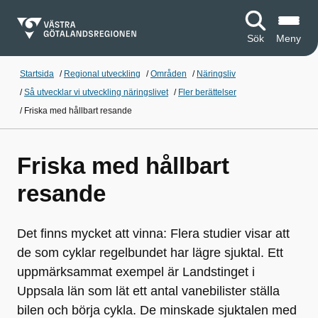
Sök
Meny
Startsida
/
Regional utveckling
/
Områden
/
Näringsliv
/
Så utvecklar vi utveckling näringslivet
/
Fler berättelser
/
Friska med hållbart resande
Friska med hållbart
resande
Det finns mycket att vinna: Flera studier visar att
de som cyklar regelbundet har lägre sjuktal. Ett
uppmärksammat exempel är Landstinget i
Uppsala län som lät ett antal vanebilister ställa
bilen och börja cykla. De minskade sjuktalen med